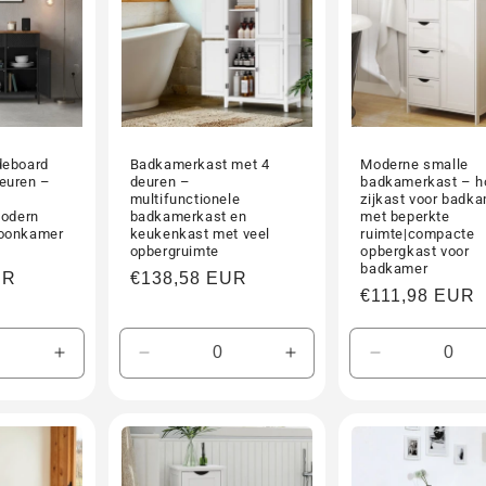
deboard
Badkamerkast met 4
Moderne smalle
euren –
deuren –
badkamerkast – h
multifunctionele
zijkast voor badk
Modern
badkamerkast en
met beperkte
Woonkamer
keukenkast met veel
ruimte|compacte
opbergruimte
opbergkast voor
badkamer
UR
Normale
€138,58 EUR
Normale
€111,98 EUR
prijs
prijs
Aantal
Aantal
Aantal
Aantal
verhogen
verlagen
verhogen
verlagen
voor
voor
voor
voor
Default
Default
Default
Default
Title
Title
Title
Title