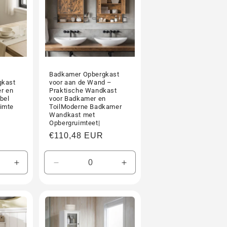
Badkamer Opbergkast
gkast
voor aan de Wand –
r en
Praktische Wandkast
bel
voor Badkamer en
imte
ToilModerne Badkamer
Wandkast met
Opbergruimteet|
Normale
€110,48 EUR
prijs
Aantal
Aantal
Aantal
verhogen
verlagen
verhogen
voor
voor
voor
Default
Default
Default
Title
Title
Title