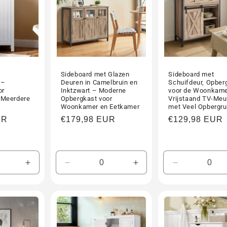
Sideboard met Glazen
Sideboard met
 –
Deuren in Camelbruin en
Schuifdeur, Opber
or
Inktzwart – Moderne
voor de Woonkame
 Meerdere
Opbergkast voor
Vrijstaand TV-Meu
Woonkamer en Eetkamer
met Veel Opbergru
UR
Normale
€179,98 EUR
Normale
€129,98 EUR
prijs
prijs
Aantal
Aantal
Aantal
Aantal
verhogen
verlagen
verhogen
verlagen
voor
voor
voor
voor
Default
Default
Default
Default
Title
Title
Title
Title