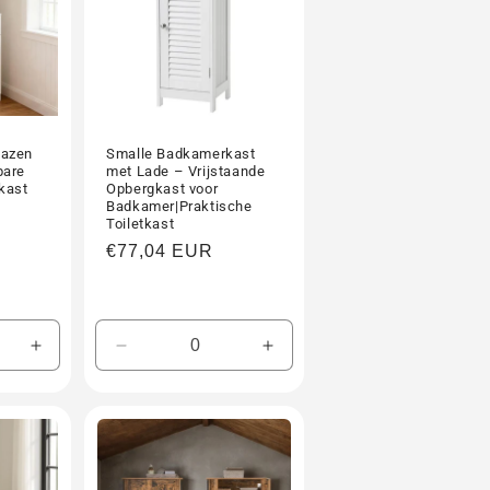
lazen
Smalle Badkamerkast
bare
met Lade – Vrijstaande
kast
Opbergkast voor
Badkamer|Praktische
Toiletkast
Normale
€77,04 EUR
prijs
Aantal
Aantal
Aantal
verhogen
verlagen
verhogen
voor
voor
voor
Default
Default
Default
Title
Title
Title