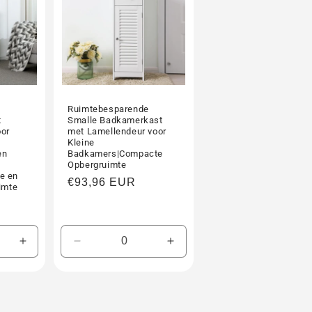
Ruimtebesparende
t
Smalle Badkamerkast
oor
met Lamellendeur voor
Kleine
en
Badkamers|Compacte
Opbergruimte
e en
Normale
€93,96 EUR
uimte
prijs
Aantal
Aantal
Aantal
verhogen
verlagen
verhogen
voor
voor
voor
Default
Default
Default
Title
Title
Title