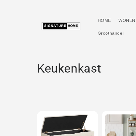
Meteen
naar de
content
HOME
WONEN
Groothandel
C
Keukenkast
o
l
l
e