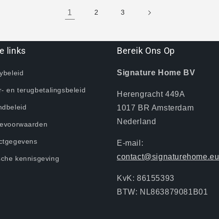
1
2
3
e links
Bereik Ons ​​Op
Signature Home BV
ybeleid
- en terugbetalingsbeleid
Herengracht 449A
ndbeleid
1017 BR Amsterdam
Nederland
cevoorwaarden
ctgegevens
E-mail:
contact@signaturehome.e
sche kennisgeving
KvK: 86155393
BTW: NL863879081B01