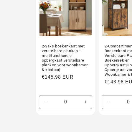
2-vaks boekenkast met
2-Compartimen
verstelbare planken –
Boekenkast m
multifunctionele
Verstelbare Pl
opbergkast|verstelbare
Boekenrek en
planken voor woonkamer
Opbergkast|O
& kantoor|
Opbergkast vo
Woonkamer & 
Normale
€145,98 EUR
Normale
€143,98 E
prijs
prijs
Aantal
Aantal
Aantal
verlagen
verhogen
verlagen
voor
voor
voor
Default
Default
Default
Title
Title
Title