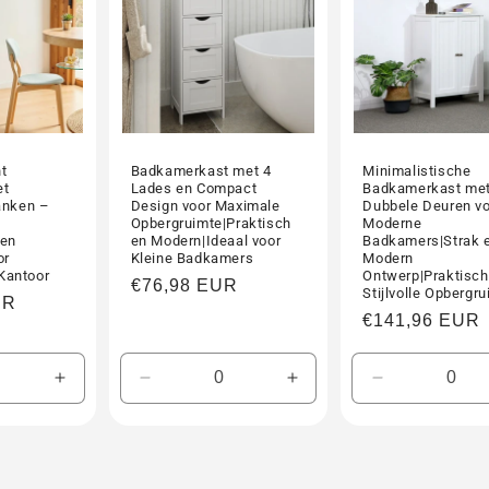
t
Badkamerkast met 4
Minimalistische
et
Lades en Compact
Badkamerkast me
anken –
Design voor Maximale
Dubbele Deuren v
Opbergruimte|Praktisch
Moderne
pen
en Modern|Ideaal voor
Badkamers|Strak 
or
Kleine Badkamers
Modern
Kantoor
Ontwerp|Praktisch
Normale
€76,98 EUR
Stijlvolle Opbergr
UR
prijs
Normale
€141,96 EUR
prijs
Aantal
Aantal
Aantal
Aantal
verhogen
verlagen
verhogen
verlagen
voor
voor
voor
voor
Default
Default
Default
Default
Title
Title
Title
Title