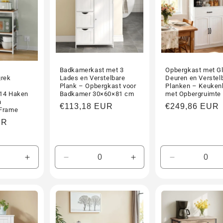
Badkamerkast met 3
Opbergkast met G
rek
Lades en Verstelbare
Deuren en Verstel
Plank – Opbergkast voor
Planken – Keuken
 14 Haken
Badkamer 30×60×81 cm
met Opbergruimte
n
Normale
€113,18 EUR
Normale
€249,86 EUR
 Frame
prijs
prijs
UR
Aantal
Aantal
Aantal
Aantal
verhogen
verlagen
verhogen
verlagen
voor
voor
voor
voor
Default
Default
Default
Default
Title
Title
Title
Title