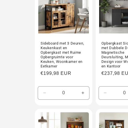
Sideboard met 3 Deuren,
Opbergkast Si
Keukenkast en
met Dubbele D
Opbergkast met Ruime
Magnetische
Opbergruimte voor
Deursluiting, 
Keuken, Woonkamer en
Design voor 
Eetkamer
en Kantoor
Normale
€199,98 EUR
Normale
€237,98 E
prijs
prijs
Aantal
Aantal
Aantal
verlagen
verhogen
verlagen
voor
voor
voor
Default
Default
Default
Title
Title
Title