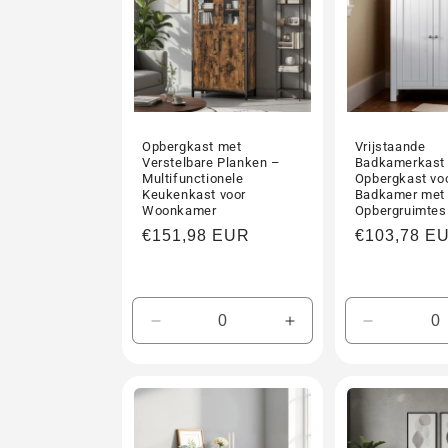
Opbergkast met
Vrijstaande
Verstelbare Planken –
Badkamerkast
Multifunctionele
Opbergkast vo
Keukenkast voor
Badkamer met
Woonkamer
Opbergruimtes
Normale
€151,98 EUR
Normale
€103,78 E
prijs
prijs
Aantal
Aantal
Aantal
verlagen
verhogen
verlagen
voor
voor
voor
Default
Default
Default
Title
Title
Title