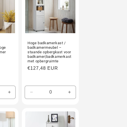
Hoge badkamerkast /
oge
badkamermeubel –
amer
staande opbergkast voor
badkamer|badkamerkast
met opbergruimte
Normale
€127,48 EUR
prijs
Aantal
Aantal
Aantal
verhogen
verlagen
verhogen
voor
voor
voor
Default
Default
Default
Title
Title
Title