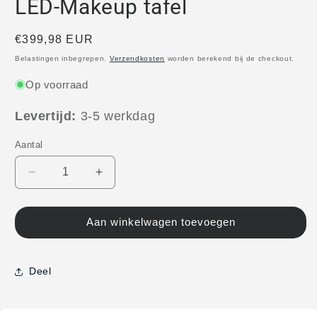
LED-Makeup tafel
Normale
€399,98 EUR
prijs
Belastingen inbegrepen.
Verzendkosten
worden berekend bij de checkout.
Op voorraad
Levertijd:
3-5 werkdag
Aantal
Aantal
Aantal
verlagen
verhogen
voor
voor
Modena
Modena
Aan winkelwagen toevoegen
Kaptafel
Kaptafel
met
met
Spiegel
Spiegel
Deel
en
en
LED-
LED-
Verlichting
Verlichting