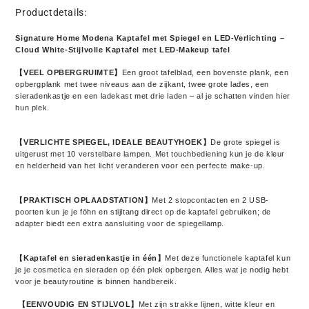
–
–
Productdetails:
Cloud
Cloud
White-
White-
Signature Home Modena Kaptafel met Spiegel en LED-Verlichting –
Cloud White-Stijlvolle Kaptafel met LED-Makeup tafel
Stijlvolle
Stijlvolle
Kaptafel
Kaptafel
【VEEL OPBERGRUIMTE】
Een groot tafelblad, een bovenste plank, een
met
met
opbergplank met twee niveaus aan de zijkant, twee grote lades, een
LED-
LED-
sieradenkastje en een ladekast met drie laden – al je schatten vinden hier
hun plek.
Makeup
Makeup
tafel
tafel
【VERLICHTE SPIEGEL, IDEALE BEAUTYHOEK】
De grote spiegel is
uitgerust met 10 verstelbare lampen. Met touchbediening kun je de kleur
en helderheid van het licht veranderen voor een perfecte make-up.
【PRAKTISCH OPLAADSTATION】
Met 2 stopcontacten en 2 USB-
poorten kun je je föhn en stijltang direct op de kaptafel gebruiken; de
adapter biedt een extra aansluiting voor de spiegellamp.
【Kaptafel en sieradenkastje in één】
Met deze functionele kaptafel kun
je je cosmetica en sieraden op één plek opbergen. Alles wat je nodig hebt
voor je beautyroutine is
binnen handbereik.
【EENVOUDIG EN STIJLVOL】
Met zijn strakke lijnen, witte kleur en