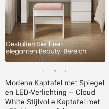
M
2
o
Media
i
1
m
openen
in
modaal
van
1
/
6
Modena Kaptafel met Spiegel
en LED-Verlichting – Cloud
White-Stijlvolle Kaptafel met